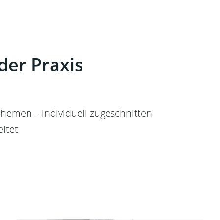
der Praxis
#NFL #N
#Cham
#UE
hemen – individuell zugeschnitten
#Tayl
itet
#Ukr
#Cons