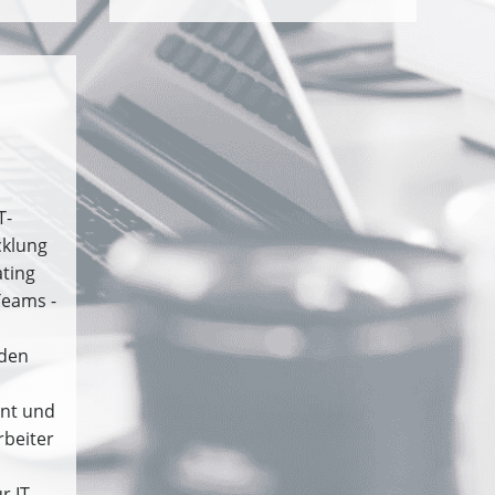
n
T-
cklung
ting
Teams -
den
nt und
rbeiter
r IT